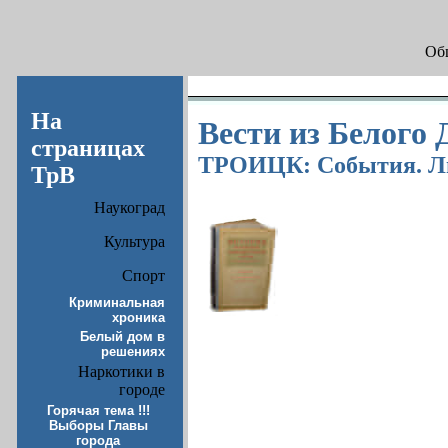
Общ
На
Вести из Белого 
страницах
ТРОИЦК: События. Л
ТрВ
Наукоград
Культура
Спорт
Криминальная
хроника
Белый дом в
решениях
Наркотики в
городе
Горячая тема !!!
Выборы Главы
города