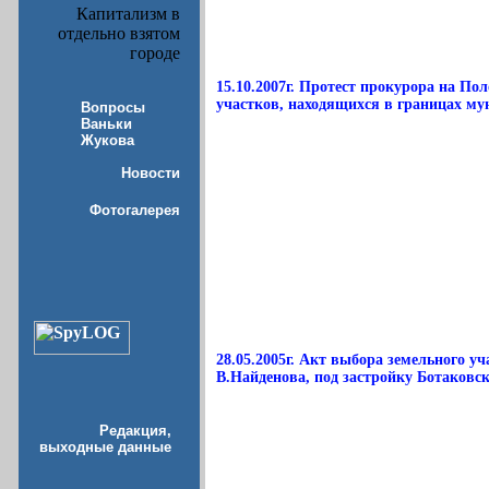
Капитализм в
отдельно взятом
городе
15.10.2007г. Протест прокурора на П
участков, находящихся в границах му
Вопросы
Ваньки
Жукова
Новости
Фотогалерея
28.05.2005г. Акт выбора земельного 
В.Найденова, под застройку Ботаковско
Редакция,
выходные данные