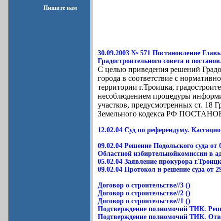
Пишите нам
30.09.2003 № 571 Постановление Глав
Градостроительного совета и постанов
С целью приведения решений Градо
города в соответствие с норматив
территории г.Троицка, градостроите
несоблюдением процедуры информи
участков, предусмотренных ст. 18 Гр
Земельного кодекса РФ ПОСТАН
12.02.04 Суд по референдуму. Кассаци
09.02.04 Решение Подольского суда от
Областной избиртельнойкомиссии в адр
05.02.04 Заявление прокурора г.Троиц
09.02.04 Протокол и решение суда от 29
Договор о строительстве//3 ()
Договор о строительстве//2 ()
Договор о строительстве//1 ()
Подтверждение полномочий ТИК. Реш
Подтверждение полномочий ТИК. Отв