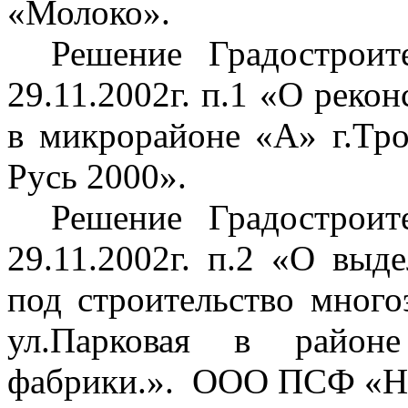
«Молоко».
Решение Градострои
29.11.2002г. п.1 «О реко
в микрорайоне «А» г
.Т
р
Русь 2000».
Решение Градострои
29.11.2002г. п.2 «О выд
под строительство мног
ул
.П
арковая в районе
фабрики.».
ООО ПСФ «Но