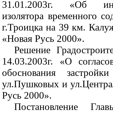
31.01.2003г. «Об ин
изолятора временного с
г
.Т
роицка на 39 км. Калу
«Новая Русь 2000».
Решение Градостроит
14.03.2003г. «О согласо
обоснования застрой
ул
.П
ушковых и ул.Центр
Русь 2000».
Постановление Гла