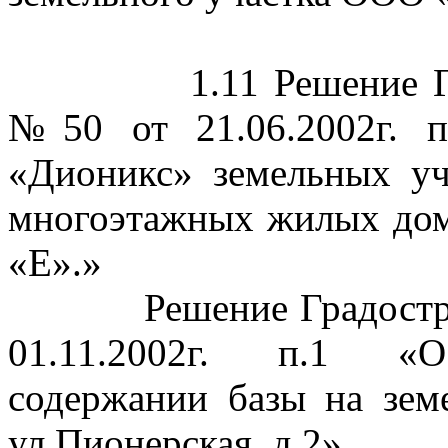
1.11 Решение 
№50 от 21.06.2002г. 
«
Дионикс
» земельных уч
многоэтажных жилых
дом
«Е».»
Решение Градостр
01.11.2002г. п.1 «О
содержании базы на зем
ул
.П
ионерская, д.2».