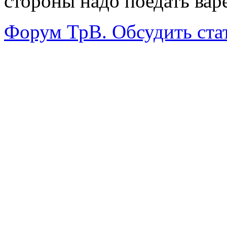
стороны надо поедать вар
Форум ТрВ. Обсудить ста