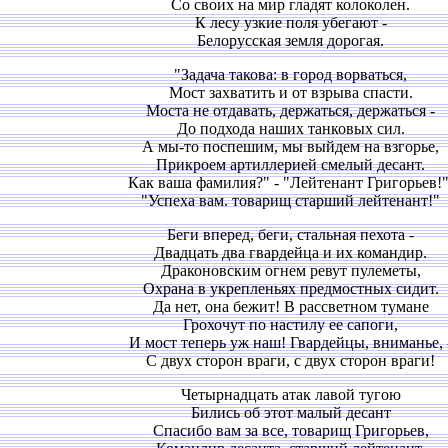
Со своих на мир гладят колоколен.
К лесу узкие поля убегают -
Белорусская земля дорогая.
"Задача такова: в город ворваться,
Мост захватить и от взрыва спасти.
Моста не отдавать, держаться, держаться -
До подхода наших танковых сил.
А мы-то поспешим, мы выйдем на взгорье,
Прикроем артиллерией смелый десант.
Как ваша фамилия?" - "Лейтенант Григорьев!"
"Успеха вам. товарищ старший лейтенант!"
Беги вперед, беги, стальная пехота -
Двадцать два гвардейца и их командир.
Драконовским огнем ревут пулеметы,
Охрана в укрепленьях предмостных сидит.
Да нет, она бежит! В рассветном тумане
Грохочут по настилу ее сапоги,
И мост теперь уж наш! Гвардейцы, вниманье, 
С двух сторон враги, с двух сторон враги!
Четырнадцать атак лавой тугою
Бились об этот малый десант
Спасибо вам за все, товарищ Григорьев,