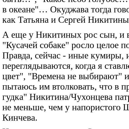
в океане"… Окуджава тогда гово
как Татьяна и Сергей Никитины
А еще у Никитиных рос сын, и 
"Кусачей собаке" росло целое п
Правда, сейчас - иные кумиры, 
переглядываются, когда я ставл
цвет", "Времена не выбирают" и
пытаюсь им втолковать, что в 
гудка" Никитина/Чухонцева пат
не меньше, чем у напористого 
Кинчева.