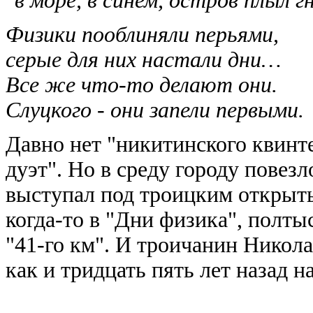
"в море, в синем, остров плыл 
Физики пооблиняли перьями,
серые для них настали дни…
Все же что-то делают они.
Слуцкого - они запели первыми.
Давно нет "никитинского квинте
дуэт". Но в среду городу повезл
выступал под троицким открыт
когда-то в "Дни физика", полты
"41-го км". И троичанин Никол
как и тридцать пять лет назад