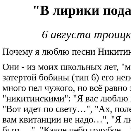
"В лирики под
6 августа троицк
Почему я люблю песни Никити
Они - из моих школьных лет, "
затертой бобины (тип 6) его не
много пел чужого, но всё равно
"никитинскими": "Я вас люблю
"Вот идет по свету…", "Ах, пол
вам квитанции не надо…", "Я 
быть…", "Какое небо голубое…