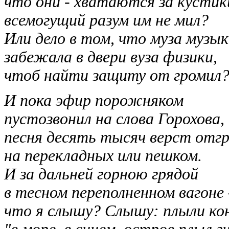
что они - хватаются за кустик
всемогущий разум им не мил?
Или дело в том, что муза музы
забежала в двери вуза физики,
чтоб найти защиту от громил
И пока эфир порожняком
пустозвонил на слова Горохова,
песня десять тысяч верст отг
на перекладных или пешком.
И за дальней горною грядой
в тесном переполненном вагоне 
что я слышу? Слышу: плыли ко