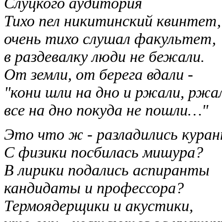
Слуцкого аудитория
Тихо пел никитинский квинтет,
очень тихо слушал факультет,
в раздевалку люди не бежали.
От земли, от берега вдали -
"кони шли на дно и ржали, ржа
все на дно покуда не пошли…"
Это что ж - разладились кура
С физики посбилась мишура?
В лирики подались аспиранты
кандидаты и профессора?
Термоядерщики и акустики,